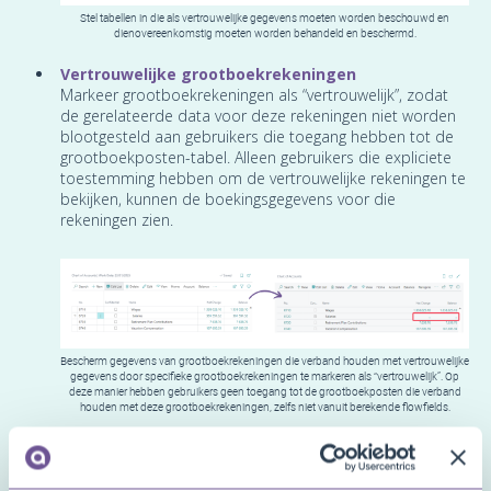
Stel tabellen in die als vertrouwelijke gegevens moeten worden beschouwd en
dienovereenkomstig moeten worden behandeld en beschermd.
Vertrouwelijke grootboekrekeningen
Markeer grootboekrekeningen als “vertrouwelijk”, zodat
de gerelateerde data voor deze rekeningen niet worden
blootgesteld aan gebruikers die toegang hebben tot de
grootboekposten-tabel. Alleen gebruikers die expliciete
toestemming hebben om de vertrouwelijke rekeningen te
bekijken, kunnen de boekingsgegevens voor die
rekeningen zien.
Bescherm gegevens van grootboekrekeningen die verband houden met vertrouwelijke
gegevens door specifieke grootboekrekeningen te markeren als “vertrouwelijk”. Op
deze manier hebben gebruikers geen toegang tot de grootboekposten die verband
houden met deze grootboekrekeningen, zelfs niet vanuit berekende flowfields.
Beperkte machtigingensets
Bescherm uw Business Central-omgeving(en) tegen
vertrouwelijkheidschendende