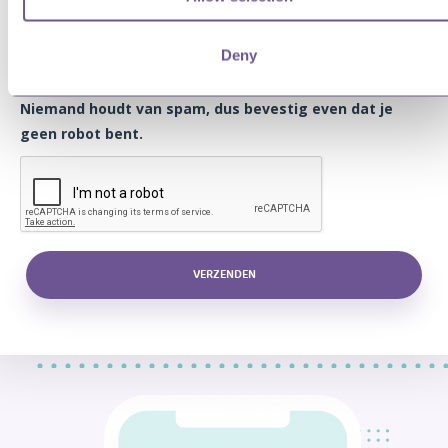
Deny
Niemand houdt van spam, dus bevestig even dat je
geen robot bent.
VERZENDEN