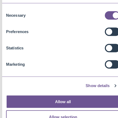
Microsoft Entra (AAD) Tenant ID
Consent
Necessary
Selection
Bericht
Preferences
Statistics
Onderwerp
Marketing
Show details
Allow all
Allow selection