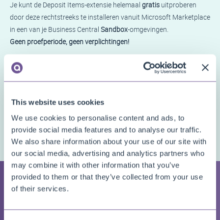
Je kunt de Deposit Items-extensie helemaal
gratis
uitproberen
door deze rechtstreeks te installeren vanuit Microsoft Marketplace
in een van je Business Central
Sandbox
-omgevingen.
Geen proefperiode, geen verplichtingen!
Installeer de extensie gewoon rechtstreeks
vanuit Microsoft
Marketplace
en probeer het meteen uit.
Benieuwd naar de prijzen voor gebruik in
productie
? Bekijk dan de
This website uses cookies
pagina
Prijzen
voor gedetailleerde informatie over de prijzen van
We use cookies to personalise content and ads, to
elk van onze apps.
provide social media features and to analyse our traffic.
We also share information about your use of our site with
our social media, advertising and analytics partners who
may combine it with other information that you’ve
provided to them or that they’ve collected from your use
GALLERY
of their services.
Screenshots