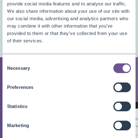
provide social media features and to analyse our traffic.
Marketplace
en probeer het meteen uit.
We also share information about your use of our site with
Benieuwd naar de prijzen voor gebruik in
productie
? Bekijk dan de
our social media, advertising and analytics partners who
pagina
Prijzen
voor gedetailleerde informatie over de prijzen van
may combine it with other information that you’ve
provided to them or that they’ve collected from your use
elk van onze apps.
of their services.
Consent
Necessary
Selection
GALLERY
Screenshots
Preferences
Statistics
Marketing