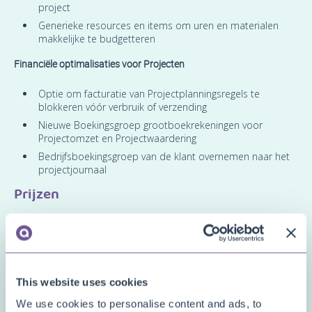
project
Generieke resources en items om uren en materialen
makkelijke te budgetteren
Financiële optimalisaties voor Projecten
Optie om facturatie van Projectplanningsregels te
blokkeren vóór verbruik of verzending
Nieuwe Boekingsgroep grootboekrekeningen voor
Projectomzet en Projectwaardering
Bedrijfsboekingsgroep van de klant overnemen naar het
projectjournaal
Prijzen
Je kunt de Project Templates-extensie helemaal
gratis
uitproberen
door deze rechtstreeks te installeren vanuit Microsoft Marketplace
in een van je Business Central
Sandbox
-omgevingen.
Geen proefperiode, geen verplichtingen!
This website uses cookies
Installeer de extensie gewoon rechtstreeks
vanuit Microsoft
We use cookies to personalise content and ads, to