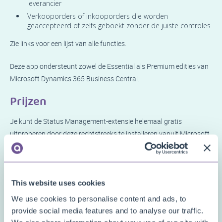
leverancier
Verkooporders of inkooporders die worden
geaccepteerd of zelfs geboekt zonder de juiste controles
Zie links voor een lijst van alle functies.
Deze app ondersteunt zowel de Essential als Premium edities van
Microsoft Dynamics 365 Business Central.
Prijzen
Je kunt de Status Management-extensie helemaal gratis
uitproberen door deze rechtstreeks te installeren vanuit Microsoft
Marketplace in een van je Business Central
Sandbox
-omgevingen.
Geen proefperiode, geen verplichtingen!
Installeer de extensie gewoon rechtstreeks
v
anuit Microsoft
This website uses cookies
Marketplace
en probeer het meteen uit.
We use cookies to personalise content and ads, to
provide social media features and to analyse our traffic.
Benieuwd naar de prijzen voor gebruik in
productie
? Bekijk dan de