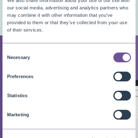
We also share information about your use of our site with
pagina
Prijzen
voor gedetailleerde informatie over de prijzen van
our social media, advertising and analytics partners who
elk van onze apps.
may combine it with other information that you’ve
provided to them or that they’ve collected from your use
of their services.
GALLERY
Consent
Screenshots
Necessary
Selection
Preferences
Statistics
Marketing